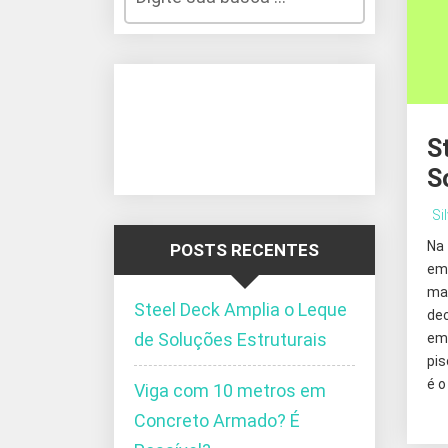
S
S
Si
Na
POSTS RECENTES
em
ma
Steel Deck Amplia o Leque
de
de Soluções Estruturais
em 
pis
é o
Viga com 10 metros em
Concreto Armado? É