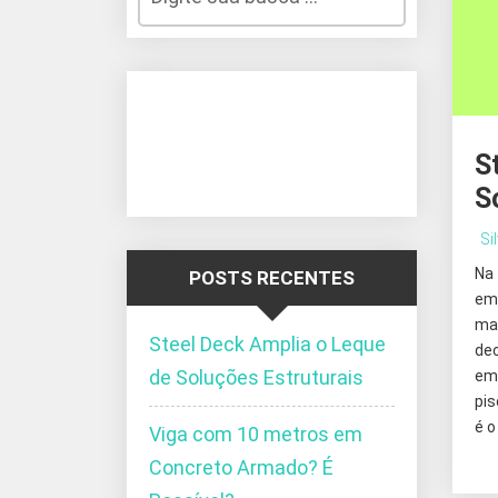
S
S
Si
Na
POSTS RECENTES
em
ma
Steel Deck Amplia o Leque
de
de Soluções Estruturais
em 
pis
é o
Viga com 10 metros em
Concreto Armado? É