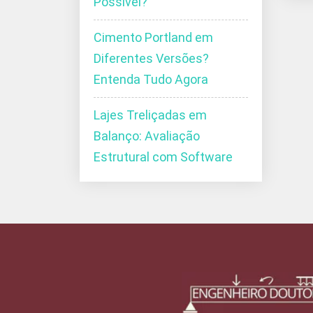
Possível?
Cimento Portland em
Diferentes Versões?
Entenda Tudo Agora
Lajes Treliçadas em
Balanço: Avaliação
Estrutural com Software