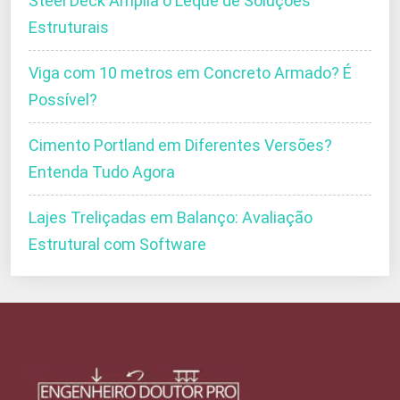
Steel Deck Amplia o Leque de Soluções
Estruturais
Viga com 10 metros em Concreto Armado? É
Possível?
Cimento Portland em Diferentes Versões?
Entenda Tudo Agora
Lajes Treliçadas em Balanço: Avaliação
Estrutural com Software