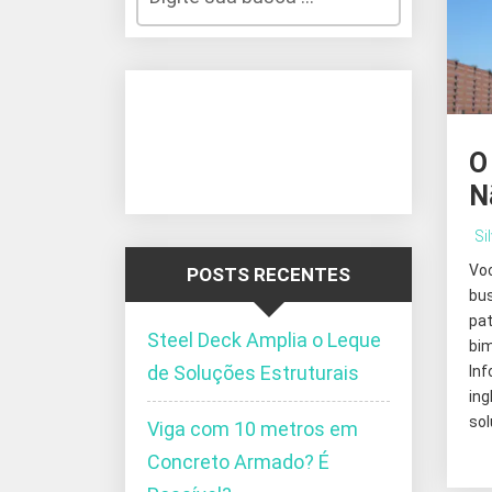
O
N
Si
Vo
POSTS RECENTES
bu
pa
Steel Deck Amplia o Leque
bi
de Soluções Estruturais
In
in
sol
Viga com 10 metros em
Concreto Armado? É