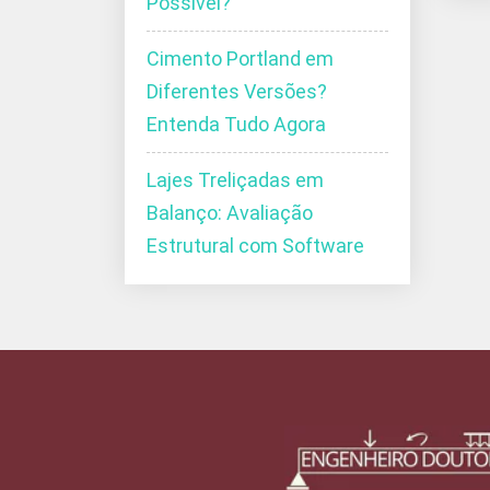
Possível?
Cimento Portland em
Diferentes Versões?
Entenda Tudo Agora
Lajes Treliçadas em
Balanço: Avaliação
Estrutural com Software