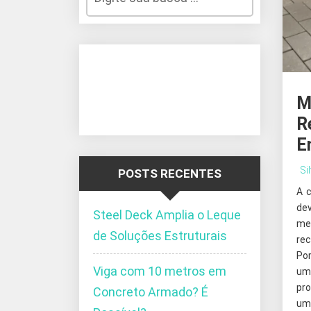
M
R
E
Si
POSTS RECENTES
A 
de
Steel Deck Amplia o Leque
me
de Soluções Estruturais
re
Po
Viga com 10 metros em
um
pro
Concreto Armado? É
um