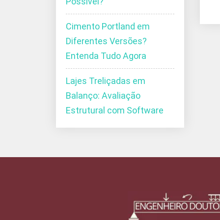
Possível?
Cimento Portland em
Diferentes Versões?
Entenda Tudo Agora
Lajes Treliçadas em
Balanço: Avaliação
Estrutural com Software