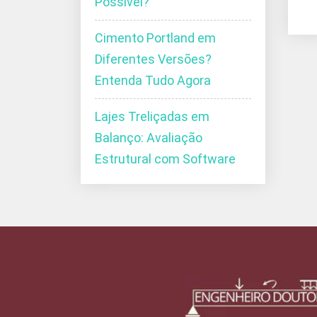
Possível?
Cimento Portland em
Diferentes Versões?
Entenda Tudo Agora
Lajes Treliçadas em
Balanço: Avaliação
Estrutural com Software