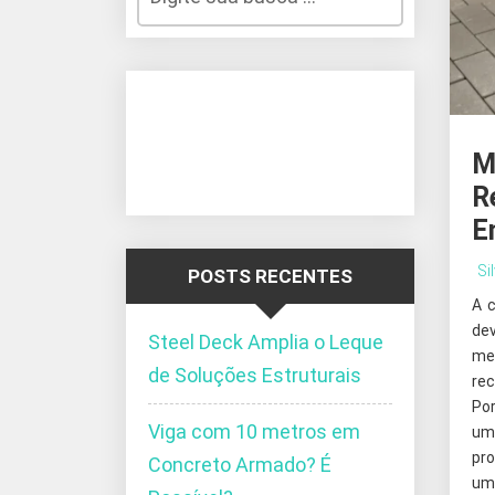
M
R
E
Si
POSTS RECENTES
A 
de
Steel Deck Amplia o Leque
me
de Soluções Estruturais
re
Po
Viga com 10 metros em
um
pro
Concreto Armado? É
um