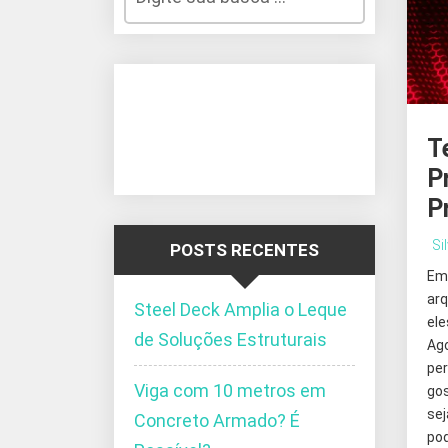
T
P
P
Si
POSTS RECENTES
Em
ar
Steel Deck Amplia o Leque
el
de Soluções Estruturais
Ag
pe
Viga com 10 metros em
go
se
Concreto Armado? É
pod