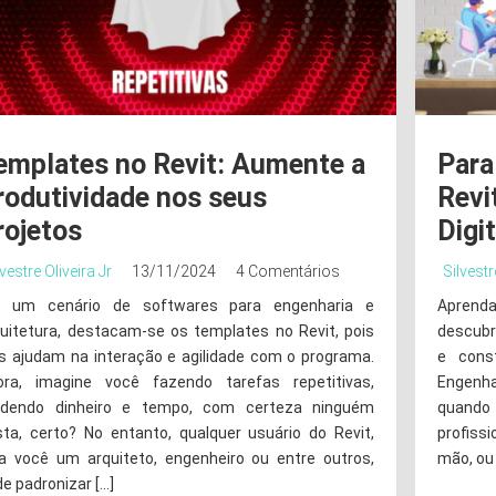
emplates no Revit: Aumente a
Para
rodutividade nos seus
Revi
rojetos
Digit
lvestre Oliveira Jr
13/11/2024
4 Comentários
Silvestr
 um cenário de softwares para engenharia e
Aprenda
quitetura, destacam-se os templates no Revit, pois
descubr
es ajudam na interação e agilidade com o programa.
e cons
ora, imagine você fazendo tarefas repetitivas,
Engenha
rdendo dinheiro e tempo, com certeza ninguém
quando 
sta, certo? No entanto, qualquer usuário do Revit,
profiss
ja você um arquiteto, engenheiro ou entre outros,
mão, ou
e padronizar […]