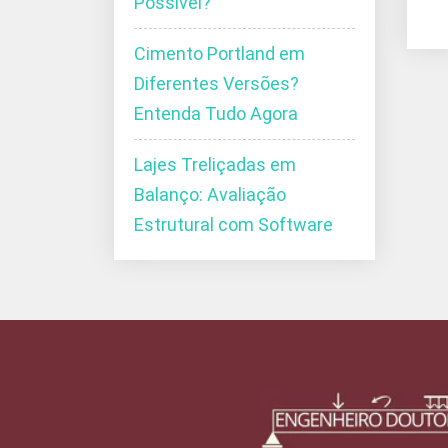
Possível?
Cimento Portland em
Diferentes Versões?
Entenda Tudo Agora
Lajes Treliçadas em
Balanço: Avaliação
Estrutural com Software